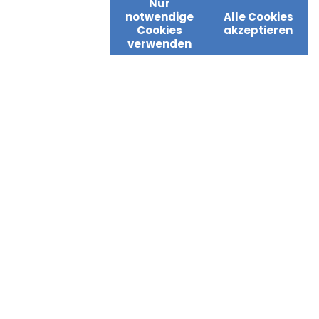
Nur
notwendige
Alle Cookies
Cookies
akzeptieren
verwenden
TOP JOBS
Fachkräfte Pflege
Wenn kein Tag ist wie der
andere, braucht es Menschen,
auf die man sich verlassen
kann.
Als Fachkraft Pflege sind Sie täglich für andere da,
in der alltäglichen Betreuung pflegebedürftiger
Menschen genauso wie als mentale Stütze für